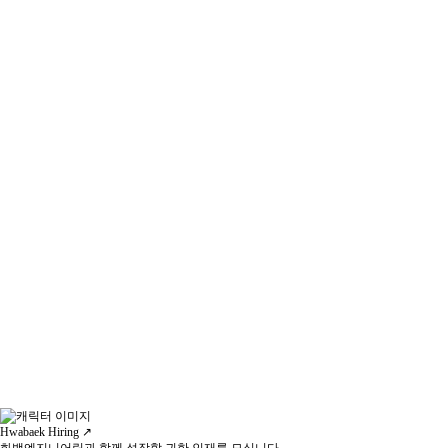
UFG / UTG, Display Substrate(TFT), Glass Core Substrate
적용 라인
Optical/Sensor Glass, Photomask Substrate
Mechanism
성분
역할
알칼리성분
알칼리원
아민성분
DFR을 중화/팽윤하고,박리하는 성분
가교화된 PR Crosslinked
박리보조성분
잔사 박리성 향상 성분
구분
농도
처리 전
처리 중
L.P (Sec / %)
박리 완료
300 sec /
KOH
10%
35.7%
GDR-
110 sec /
100%
150
26.2%
구분
KOH 10%
GDR-150 100%
외관
CCD x20
외관
CCD x20
IMAGE
Hwabaek Hiring ↗
KOH 10%
GDR-150 100%